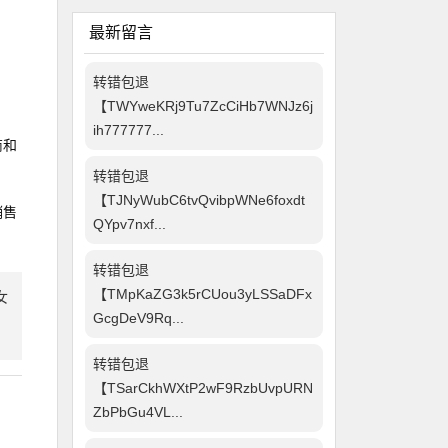
最新留言
转错包退
【TWYweKRj9Tu7ZcCiHb7WNJz6j
ih777777...
商和
转错包退
【TJNyWubC6tvQvibpWNe6foxdt
销售
QYpv7nxf...
转错包退
【TMpKaZG3k5rCUou3yLSSaDFx
女
GcgDeV9Rq...
转错包退
【TSarCkhWXtP2wF9RzbUvpURN
ZbPbGu4VL...