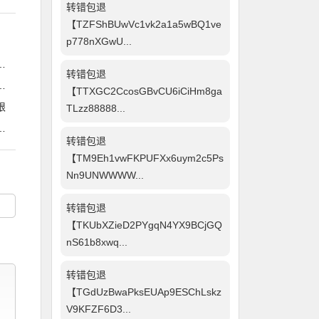
转错包退
【TZFShBUwVc1vk2a1a5wBQ1ve
p778nXGwU...
转错包退
【TTXGC2CcosGBvCU6iCiHm8ga
限
TLzz88888...
转错包退
【TM9Eh1vwFKPUFXx6uym2c5Ps
Nn9UNWWWW...
转错包退
【TKUbXZieD2PYgqN4YX9BCjGQ
nS61b8xwq...
转错包退
【TGdUzBwaPksEUAp9ESChLskz
V9KFZF6D3...