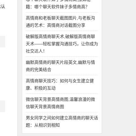
达认
籍：哪个聊天软件妹子多情商高？
高情商和老板聊天截图图片,与老板沟
通的艺术：高情商对话截图分享
。
破解版高情商聊天术,破解版高情商聊
天术——轻松掌握沟通技巧，让你成为
社交达人！
幽默高情商的聊天片段英文,幽默与情
商的完美结合
高情商聊天技巧：如何与女生建立健
康、积极的互动
微信聊天背景高情商图,温馨浪漫的微
信聊天背景高情商图
男女同学之间如何建立高情商的聊天话
题：从相识到相知