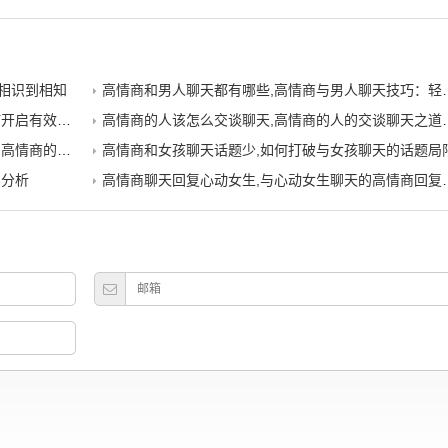
相识到相知
高情商和男人聊天都有哪些,高情商与男人聊天技巧：轻松掌握沟通的艺术！
解与尊重的艺术
高情商的人该怎么交谈聊天,高情商的人的交谈聊天之道：沟通的艺术与技巧
商的聊天者
高情商和女孩聊天话题少,如何打破与女孩聊天的话题局
例分析
高情商聊天回复心动女生,与心动女生聊天的高情商回复技巧