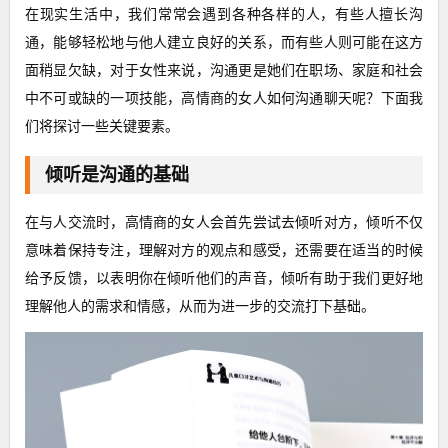
在现实生活中，我们常常会遇到各种各样的人，有些人擅长沟
通，能够轻松地与他人建立良好的关系，而有些人则可能在这方
面稍显欠缺，对于女性来说，沟通更是她们在职场、家庭和社会
中不可或缺的一项技能，高情商的女人如何沟通聊天呢？下面我
们将探讨一些关键要素。
倾听是沟通的基础
在与人交流时，高情商的女人会首先尝试去倾听对方，倾听不仅
意味着保持专注，理解对方的观点和感受，还需要在适当的时候
给予反馈，以表明你在倾听他们的声音，倾听有助于我们更好地
理解他人的需求和情感，从而为进一步的交流打下基础。