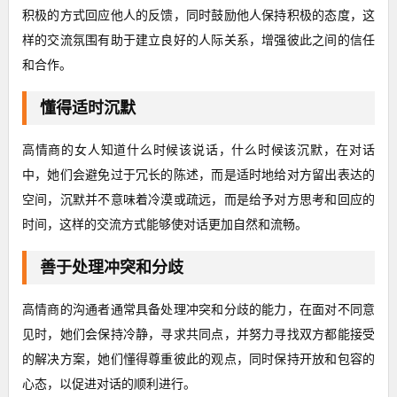
积极的方式回应他人的反馈，同时鼓励他人保持积极的态度，这
样的交流氛围有助于建立良好的人际关系，增强彼此之间的信任
和合作。
懂得适时沉默
高情商的女人知道什么时候该说话，什么时候该沉默，在对话
中，她们会避免过于冗长的陈述，而是适时地给对方留出表达的
空间，沉默并不意味着冷漠或疏远，而是给予对方思考和回应的
时间，这样的交流方式能够使对话更加自然和流畅。
善于处理冲突和分歧
高情商的沟通者通常具备处理冲突和分歧的能力，在面对不同意
见时，她们会保持冷静，寻求共同点，并努力寻找双方都能接受
的解决方案，她们懂得尊重彼此的观点，同时保持开放和包容的
心态，以促进对话的顺利进行。