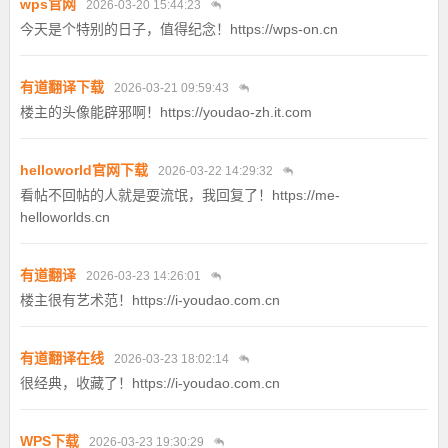
wps官网
2026-03-20 15:44:23
今天是个特别的日子，值得纪念！https://wps-on.cn
有道翻译下载
2026-03-21 09:59:43
楼主的头像能辟邪啊！https://youdao-zh.it.com
helloworld官网下载
2026-03-22 14:29:32
看帖不回帖的人就是耍流氓，我回复了！https://me-
helloworlds.cn
有道翻译
2026-03-23 14:26:01
楼主很有艺术范！https://i-youdao.com.cn
有道翻译在线
2026-03-23 18:02:14
很经典，收藏了！https://i-youdao.com.cn
WPS下载
2026-03-23 19:30:29