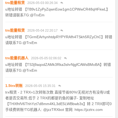
trx能量租赁
2026-05-03 00:26:34
u地址转错 【TB9v1ZyPyZqwnEow1gm1CPWwCR48qHFkwL】
转错请联系TG:@TrxEm
trx能量租赁
2026-05-04 22:20:17
u地址转错 【TGrmEArhynhtdpRYPYRAfh4TSkh5RZyChC】转错
请联系TG:@TrxEm
trx能量机器人
2026-05-05 02:06:02
u地址转错 【TS3j9aqodZAMk3Rka3shrNjgfCAWsBMoBA】转错
请联系TG:@TrxEm
1.5trx转账
2026-05-05 15:35:31
trx租赁 - 2 TRX=1次转账次数 直接节省80%!无视对方有没有U或
者是否交易所,低于 2 TRX的都是钓鱼的骗子- 复制地址
【THXfhfV6ThhYzt7d8mm4KL3dE5LWBbwb3s】转 2 TRX即可0
手续费转账!TG机器人: @jzzTRXbot 官网: https://jzztrx.com