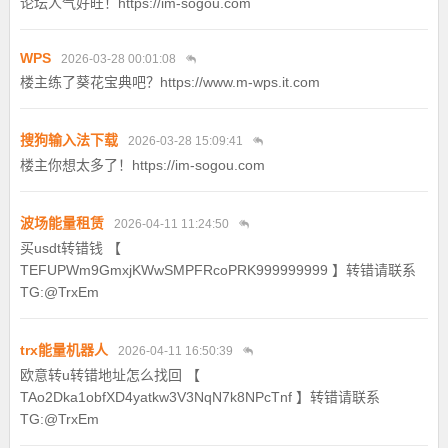
论坛人气好旺！https://im-sogou.com
WPS
2026-03-28 00:01:08
楼主练了葵花宝典吧？https://www.m-wps.it.com
搜狗输入法下载
2026-03-28 15:09:41
楼主你想太多了！https://im-sogou.com
波场能量租赁
2026-04-11 11:24:50
买usdt转错钱 【
TEFUPWm9GmxjKWwSMPFRcoPRK999999999 】转错请联系
TG:@TrxEm
trx能量机器人
2026-04-11 16:50:39
欧意转u转错地址怎么找回 【
TAo2Dka1obfXD4yatkw3V3NqN7k8NPcTnf 】转错请联系
TG:@TrxEm