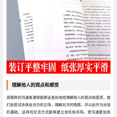
理解他人的观点和感受
高情商的沟通者通常能够设身处地地理解他人的观点和感受，她
们会尝试去体会对方的立场，理解对方的情感，并以此作为对话
的基础，这样的交流方式能够建立信任和共鸣，使沟通更加有