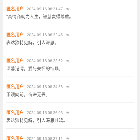
匿名用户
2024-09-16 08:31:47
"高情商助力人生，智慧赢得尊重。
匿名用户
2024-09-16 08:32:46
表达独特见解，引人深思。
匿名用户
2024-09-16 08:33:52
温馨港湾，爱与关怀的结晶。
匿名用户
2024-09-16 08:34:56
乐观向前，奋进无畏。
匿名用户
2024-09-16 08:36:03
表达独特见解，引人深思共鸣。
匿名用户
2024-09-16 08:37:11