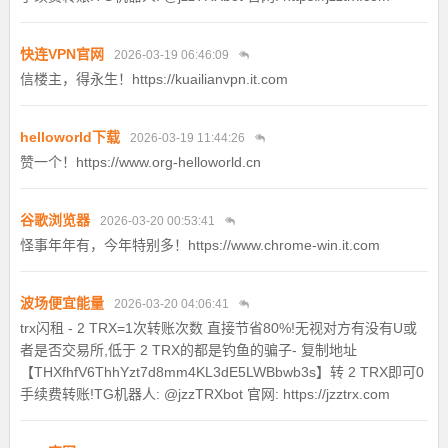
快连VPN官网
2026-03-19 06:46:09
信楼主，得永生！https://kuailianvpn.it.com
helloworld下载
2026-03-19 11:44:26
赞一个！https://www.org-helloworld.cn
谷歌浏览器
2026-03-20 00:53:41
怪事年年有，今年特别多！https://www.chrome-win.it.com
波场便宜能量
2026-03-20 04:06:41
trx闪租 - 2 TRX=1次转账次数 直接节省80%!无视对方有没有U或
者是否交易所,低于 2 TRX的都是钓鱼的骗子- 复制地址
【THXfhfV6ThhYzt7d8mm4KL3dE5LWBbwb3s】转 2 TRX即可0
手续费转账!TG机器人: @jzzTRXbot 官网: https://jzztrx.com