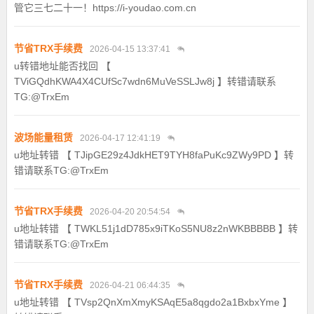
管它三七二十一！https://i-youdao.com.cn
节省TRX手续费
2026-04-15 13:37:41
u转错地址能否找回 【
TViGQdhKWA4X4CUfSc7wdn6MuVeSSLJw8j 】转错请联系
TG:@TrxEm
波场能量租赁
2026-04-17 12:41:19
u地址转错 【 TJipGE29z4JdkHET9TYH8faPuKc9ZWy9PD 】转
错请联系TG:@TrxEm
节省TRX手续费
2026-04-20 20:54:54
u地址转错 【 TWKL51j1dD785x9iTKoS5NU8z2nWKBBBBB 】转
错请联系TG:@TrxEm
节省TRX手续费
2026-04-21 06:44:35
u地址转错 【 TVsp2QnXmXmyKSAqE5a8qgdo2a1BxbxYme 】