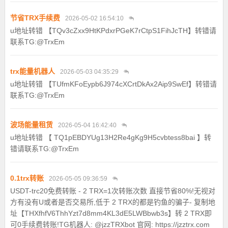
节省TRX手续费
2026-05-02 16:54:10
u地址转错 【TQv3cZxx9HtKPdxrPGeK7rCtpS1FihJcTH】转错请
联系TG:@TrxEm
trx能量机器人
2026-05-03 04:35:29
u地址转错 【TUfmKFoEypb6J974cXCrtDkAx2Aip9SwEf】转错请
联系TG:@TrxEm
波场能量租赁
2026-05-04 16:42:40
u地址转错 【 TQ1pEBDYUg13H2Re4gKg9H5cvbtess8bai 】转
错请联系TG:@TrxEm
0.1trx转账
2026-05-05 09:36:59
USDT-trc20免费转账 - 2 TRX=1次转账次数 直接节省80%!无视对
方有没有U或者是否交易所,低于 2 TRX的都是钓鱼的骗子- 复制地
址【THXfhfV6ThhYzt7d8mm4KL3dE5LWBbwb3s】转 2 TRX即
可0手续费转账!TG机器人: @jzzTRXbot 官网: https://jzztrx.com