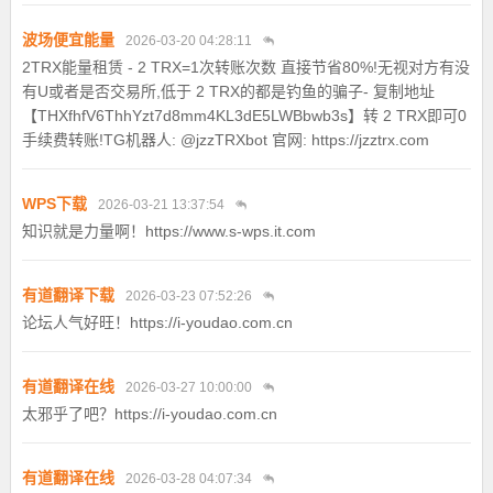
波场便宜能量
2026-03-20 04:28:11
2TRX能量租赁 - 2 TRX=1次转账次数 直接节省80%!无视对方有没
有U或者是否交易所,低于 2 TRX的都是钓鱼的骗子- 复制地址
【THXfhfV6ThhYzt7d8mm4KL3dE5LWBbwb3s】转 2 TRX即可0
手续费转账!TG机器人: @jzzTRXbot 官网: https://jzztrx.com
WPS下载
2026-03-21 13:37:54
知识就是力量啊！https://www.s-wps.it.com
有道翻译下载
2026-03-23 07:52:26
论坛人气好旺！https://i-youdao.com.cn
有道翻译在线
2026-03-27 10:00:00
太邪乎了吧？https://i-youdao.com.cn
有道翻译在线
2026-03-28 04:07:34