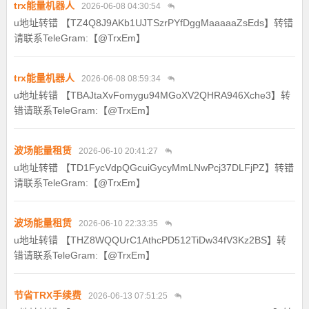
trx能量机器人
2026-06-08 04:30:54
u地址转错 【TZ4Q8J9AKb1UJTSzrPYfDggMaaaaaZsEds】转错
请联系TeleGram:【@TrxEm】
trx能量机器人
2026-06-08 08:59:34
u地址转错 【TBAJtaXvFomygu94MGoXV2QHRA946Xche3】转
错请联系TeleGram:【@TrxEm】
波场能量租赁
2026-06-10 20:41:27
u地址转错 【TD1FycVdpQGcuiGycyMmLNwPcj37DLFjPZ】转错
请联系TeleGram:【@TrxEm】
波场能量租赁
2026-06-10 22:33:35
u地址转错 【THZ8WQQUrC1AthcPD512TiDw34fV3Kz2BS】转
错请联系TeleGram:【@TrxEm】
节省TRX手续费
2026-06-13 07:51:25