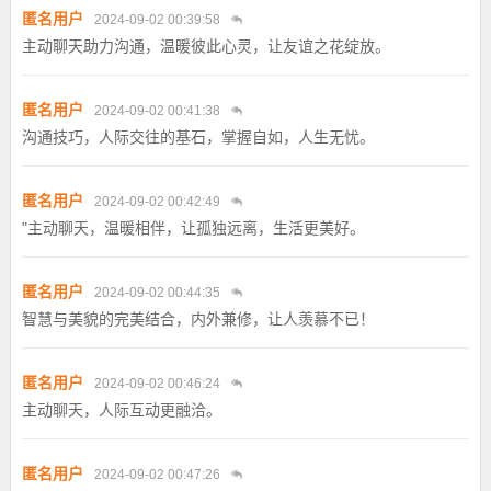
匿名用户
2024-09-02 00:39:58
主动聊天助力沟通，温暖彼此心灵，让友谊之花绽放。
匿名用户
2024-09-02 00:41:38
沟通技巧，人际交往的基石，掌握自如，人生无忧。
匿名用户
2024-09-02 00:42:49
"主动聊天，温暖相伴，让孤独远离，生活更美好。
匿名用户
2024-09-02 00:44:35
智慧与美貌的完美结合，内外兼修，让人羡慕不已！
匿名用户
2024-09-02 00:46:24
主动聊天，人际互动更融洽。
匿名用户
2024-09-02 00:47:26