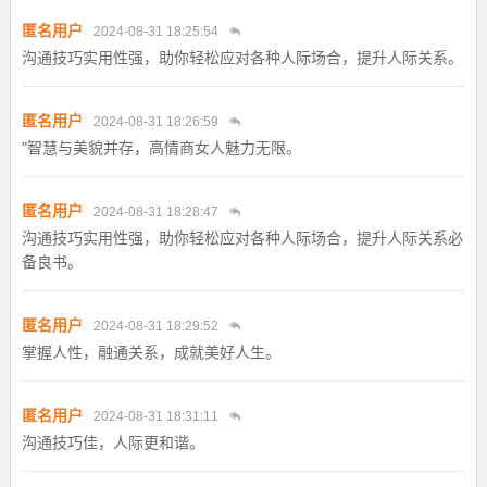
匿名用户
2024-08-31 18:25:54
沟通技巧实用性强，助你轻松应对各种人际场合，提升人际关系。
匿名用户
2024-08-31 18:26:59
"智慧与美貌并存，高情商女人魅力无限。
匿名用户
2024-08-31 18:28:47
沟通技巧实用性强，助你轻松应对各种人际场合，提升人际关系必
备良书。
匿名用户
2024-08-31 18:29:52
掌握人性，融通关系，成就美好人生。
匿名用户
2024-08-31 18:31:11
沟通技巧佳，人际更和谐。