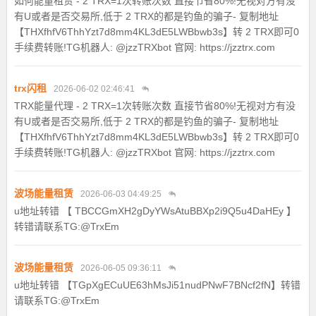
如何能量租赁 - 2 TRX=1次转账次数 直接节省80%!无视对方有没
有U或者是否交易所,低于 2 TRX的都是钓鱼的骗子- 复制地址
【THXfhfV6ThhYzt7d8mm4KL3dE5LWBbwb3s】转 2 TRX即可0
手续费转账!TG机器人: @jzzTRXbot 官网: https://jzztrx.com
trx闪租
2026-06-02 02:46:41
TRX能量代理 - 2 TRX=1次转账次数 直接节省80%!无视对方有没
有U或者是否交易所,低于 2 TRX的都是钓鱼的骗子- 复制地址
【THXfhfV6ThhYzt7d8mm4KL3dE5LWBbwb3s】转 2 TRX即可0
手续费转账!TG机器人: @jzzTRXbot 官网: https://jzztrx.com
波场能量租赁
2026-06-03 04:49:25
u地址转错 【 TBCCGmXH2gDyYWsAtuBBXp2i9Q5u4DaHEy 】
转错请联系TG:@TrxEm
波场能量租赁
2026-06-05 09:36:11
u地址转错 【TGpXgECuUE63hMsJi51nudPNwF7BNcf2fN】转错
请联系TG:@TrxEm