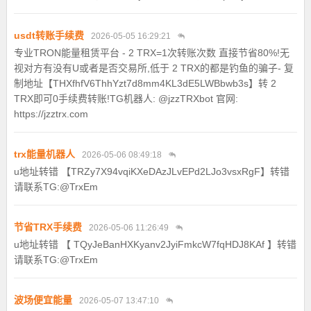
usdt转账手续费
2026-05-05 16:29:21
专业TRON能量租赁平台 - 2 TRX=1次转账次数 直接节省80%!无
视对方有没有U或者是否交易所,低于 2 TRX的都是钓鱼的骗子- 复
制地址【THXfhfV6ThhYzt7d8mm4KL3dE5LWBbwb3s】转 2
TRX即可0手续费转账!TG机器人: @jzzTRXbot 官网:
https://jzztrx.com
trx能量机器人
2026-05-06 08:49:18
u地址转错 【TRZy7X94vqiKXeDAzJLvEPd2LJo3vsxRgF】转错
请联系TG:@TrxEm
节省TRX手续费
2026-05-06 11:26:49
u地址转错 【 TQyJeBanHXKyanv2JyiFmkcW7fqHDJ8KAf 】转错
请联系TG:@TrxEm
波场便宜能量
2026-05-07 13:47:10