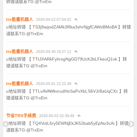
转错请联系TG:@TrxEm
trx能量机器人
2026-04-22 07:04:02
u地址转错 【 TS3j9aqodZAMk3Rka3shrNjgfCAWsBMoBA 】转错
请联系TG:@TrxEm
trx能量机器人
2026-04-30 10:27:12
u地址转错 【 TTtJXARkFyhrsgNgGD79UcKJbLFkeuQ1vk 】转
错请联系TG:@TrxEm
trx能量机器人
2026-05-01 22:22:39
u地址转错 【 TTLvAVAWkvrudHoSaPvXbLS6VJrBaUqCXc 】转
错请联系TG:@TrxEm
节省TRX手续费
2026-05-02 02:39:49
u地址转错 【 TQ4VotL6ry5EWNjEkJK52bab5yEpNo3cAi 】转错
请联系TG:@TrxEm