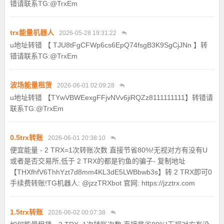
错请联系TG:@TrxEm
trx能量机器人
2026-05-28 19:31:22
u地址转错 【 TJU8tFgCFWp6cs6EpQ74fsgB3K9SgCjJNn 】转
错请联系TG:@TrxEm
波场能量租赁
2026-06-01 02:09:28
u地址转错 【TYwVBWEexgFFjvNVv6jiRQZz8111111111】转错请
联系TG:@TrxEm
0.5trx转账
2026-06-01 20:38:10
便宜能量 - 2 TRX=1次转账次数 直接节省80%!无视对方有没有U
或者是否交易所,低于 2 TRX的都是钓鱼的骗子- 复制地址
【THXfhfV6ThhYzt7d8mm4KL3dE5LWBbwb3s】转 2 TRX即可0
手续费转账!TG机器人: @jzzTRXbot 官网: https://jzztrx.com
1.5trx转账
2026-06-02 00:07:38