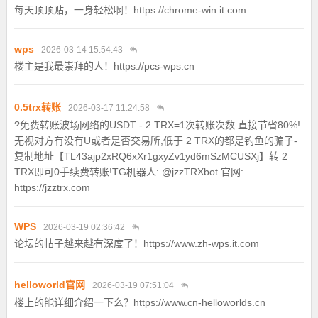
每天顶顶贴，一身轻松啊！https://chrome-win.it.com
wps
2026-03-14 15:54:43
楼主是我最崇拜的人！https://pcs-wps.cn
0.5trx转账
2026-03-17 11:24:58
?免费转账波场网络的USDT - 2 TRX=1次转账次数 直接节省80%!
无视对方有没有U或者是否交易所,低于 2 TRX的都是钓鱼的骗子-
复制地址【TL43ajp2xRQ6xXr1gxyZv1yd6mSzMCUSXj】转 2
TRX即可0手续费转账!TG机器人: @jzzTRXbot 官网:
https://jzztrx.com
WPS
2026-03-19 02:36:42
论坛的帖子越来越有深度了！https://www.zh-wps.it.com
helloworld官网
2026-03-19 07:51:04
楼上的能详细介绍一下么？https://www.cn-helloworlds.cn