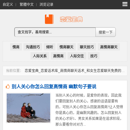
自定义
繁體中文
浏览记录
情商
沟通技巧
倾听
情商聊天
聊天技巧
高情商聊天
人际关系
高情商
人际交往
技巧
当前位置：
恋爱宝典_恋爱话术库_高情商聊天话术_和女生恋爱聊天免费的回复神器小程序_
别人关心你怎么回复高情商 幽默句子要说
当别人关心的时候，是爱你的表现，因此我
们要回复别人的关心，感谢的话语是要有
的，可别人关心你怎么回复高情商?让人觉得
你是真心的，是幽默风趣的。怎么回复别人
的关心才好1、男女关系如果是在追求阶段，
那么要看你对对方...