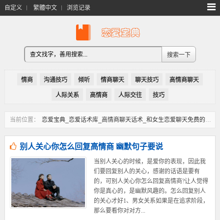
自定义
繁體中文
浏览记录
情商
沟通技巧
倾听
情商聊天
聊天技巧
高情商聊天
人际关系
高情商
人际交往
技巧
当前位置：
恋爱宝典_恋爱话术库_高情商聊天话术_和女生恋爱聊天免费的回复神器小程序_
别人关心你怎么回复高情商 幽默句子要说
当别人关心的时候，是爱你的表现，因此我
们要回复别人的关心，感谢的话语是要有
的，可别人关心你怎么回复高情商?让人觉得
你是真心的，是幽默风趣的。怎么回复别人
的关心才好1、男女关系如果是在追求阶段，
那么要看你对对方...