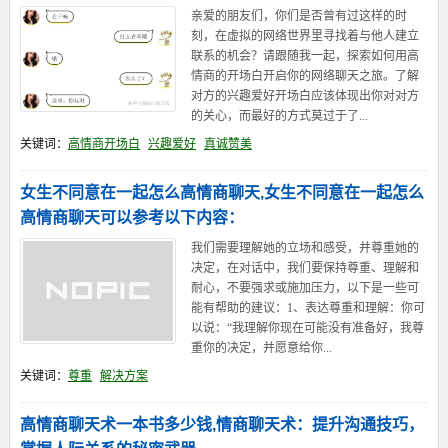
亲爱的朋友们，你们是否曾有过这样的时
刻，在虚拟的网络世界里寻找着与他人建立
联系的机会？请跟随我一起，探索如何用高
情商的开场白开启你的网络聊天之旅。了解
对方的兴趣爱好开场白应该体现出你对对方
的关心，而最好的方式莫过于了...
关键词：
高情商开场白
兴趣爱好
真诚赞美
女生不同意在一起怎么高情商聊天,女生不同意在一起怎么
高情商聊天可以参考以下内容：
我们需要理解她的立场和感受，并尊重她的
决定，在对话中，我们要保持尊重、理解和
耐心，不要强求或施加压力，以下是一些可
能有帮助的建议：1、表达尊重和理解：你可
以说：“我理解你现在可能没有准备好，我尊
重你的决定，并愿意给你...
关键词：
尊重
解决方案
高情商聊天术一本书多少钱,情商聊天术：提升沟通技巧，