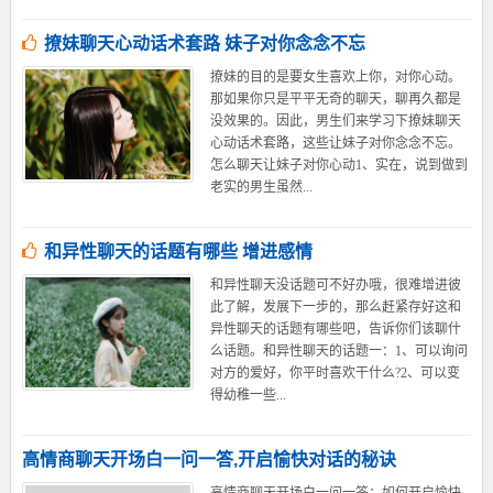
撩妹聊天心动话术套路 妹子对你念念不忘
撩妹的目的是要女生喜欢上你，对你心动。
那如果你只是平平无奇的聊天，聊再久都是
没效果的。因此，男生们来学习下撩妹聊天
心动话术套路，这些让妹子对你念念不忘。
怎么聊天让妹子对你心动1、实在，说到做到
老实的男生虽然...
和异性聊天的话题有哪些 增进感情
和异性聊天没话题可不好办哦，很难增进彼
此了解，发展下一步的，那么赶紧存好这和
异性聊天的话题有哪些吧，告诉你们该聊什
么话题。和异性聊天的话题一：1、可以询问
对方的爱好，你平时喜欢干什么?2、可以变
得幼稚一些...
高情商聊天开场白一问一答,开启愉快对话的秘诀