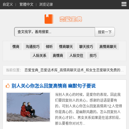
自定义
繁體中文
浏览记录
情商
沟通技巧
倾听
情商聊天
聊天技巧
高情商聊天
人际关系
高情商
人际交往
技巧
当前位置：
恋爱宝典_恋爱话术库_高情商聊天话术_和女生恋爱聊天免费的回复神器小程序_
别人关心你怎么回复高情商 幽默句子要说
当别人关心的时候，是爱你的表现，因此我
们要回复别人的关心，感谢的话语是要有
的，可别人关心你怎么回复高情商?让人觉得
你是真心的，是幽默风趣的。怎么回复别人
的关心才好1、男女关系如果是在追求阶段，
那么要看你对对方...