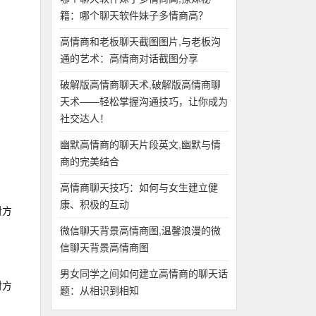
籍：哪个聊天软件妹子多情商高？
高情商和老板聊天截图图片,与老板沟
通的艺术：高情商对话截图分享
破解版高情商聊天术,破解版高情商聊
天术——轻松掌握沟通技巧，让你成为
社交达人！
幽默高情商的聊天片段英文,幽默与情
商的完美结合
高情商聊天技巧：如何与女生建立健
康、积极的互动
对方
微信聊天背景高情商图,温馨浪漫的微
信聊天背景高情商图
男女同学之间如何建立高情商的聊天话
对方
题：从相识到相知