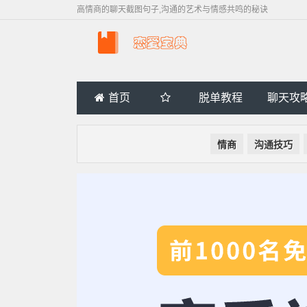
高情商的聊天截图句子,沟通的艺术与情感共鸣的秘诀
首页
脱单教程
聊天攻
情商
沟通技巧