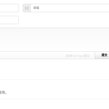
支持Ctrl+Enter提交
纽带。