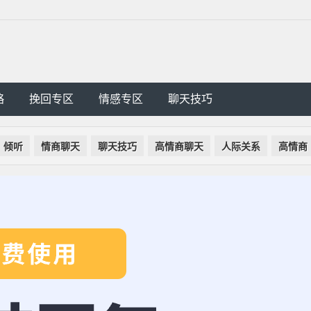
略
挽回专区
情感专区
聊天技巧
倾听
情商聊天
聊天技巧
高情商聊天
人际关系
高情商