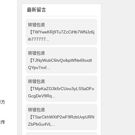
最新留言
转错包退
【TWYweKRj9Tu7ZcCiHb7WNJz6j
ih777777...
转错包退
【TJNyWubC6tvQvibpWNe6foxdt
QYpv7nxf...
转错包退
【TMpKaZG3k5rCUou3yLSSaDFx
GcgDeV9Rq...
对方
转错包退
【TSarCkhWXtP2wF9RzbUvpURN
来传
ZbPbGu4VL...