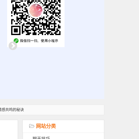
情感共鸣的秘诀
网站分类
聊天技巧