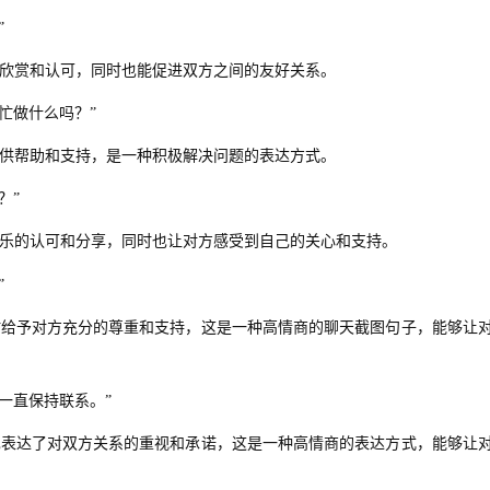
”
欣赏和认可，同时也能促进双方之间的友好关系。
忙做什么吗？”
供帮助和支持，是一种积极解决问题的表达方式。
？”
乐的认可和分享，同时也让对方感受到自己的关心和支持。
”
时给予对方充分的尊重和支持，这是一种高情商的聊天截图句子，能够让
一直保持联系。”
也表达了对双方关系的重视和承诺，这是一种高情商的表达方式，能够让