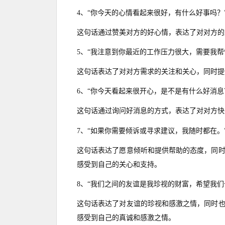
4、“你今天的心情看起来很好，有什么好事吗？
这句话通过赞美对方的好心情，表达了对对方的
5、“我注意到你最近的工作压力很大，需要我帮
这句话表达了对对方需求的关注和关心，同时提
6、“你今天看起来很开心，是不是有什么好消息
这句话通过询问好消息的方式，表达了对对方快
7、“如果你需要倾诉或寻求建议，我随时都在。
这句话表达了愿意倾听和提供帮助的态度，同
感受到自己的关心和支持。
8、“我们之间的友谊是我珍视的财富，希望我们
这句话表达了对友谊的珍视和感激之情，同时
感受到自己的真诚和感激之情。